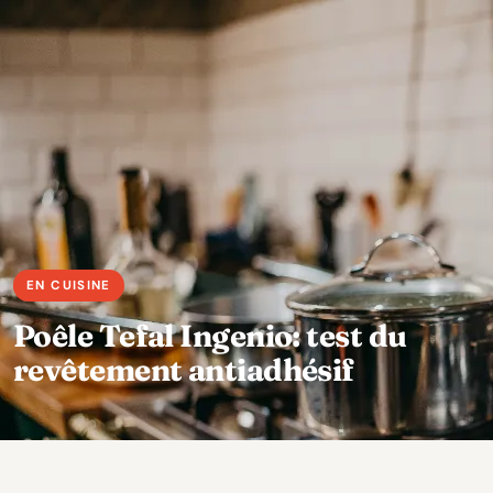
Poêle Tefal Ingenio: test du
revêtement antiadhésif