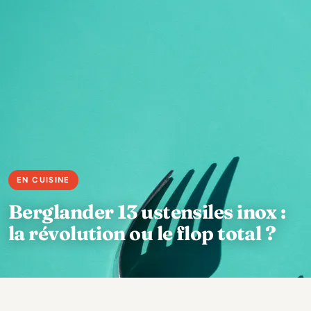
Berglander 13 ustensiles inox :
la révolution ou le flop total ?