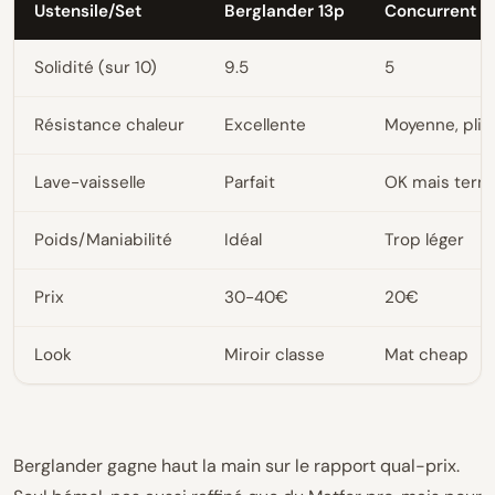
Ustensile/Set
Berglander 13p
Concurrent c
Solidité (sur 10)
9.5
5
Résistance chaleur
Excellente
Moyenne, plie
Lave-vaisselle
Parfait
OK mais terni
Poids/Maniabilité
Idéal
Trop léger
Prix
30-40€
20€
Look
Miroir classe
Mat cheap
Berglander gagne haut la main sur le rapport qual-prix.