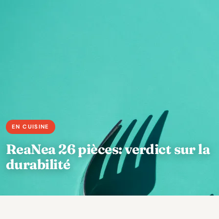
ReaNea 26 pièces: verdict sur la
durabilité