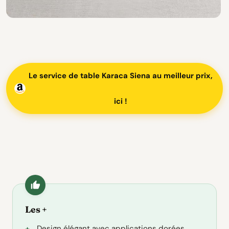
Le service de table Karaca Siena au meilleur prix,
ici !
Les +
Design élégant avec applications dorées