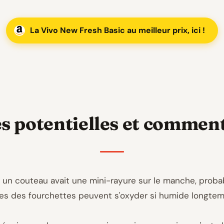
La Vivo New Fresh Basic au meilleur prix, ici !
s potentielles et comment
vant, un couteau avait une mini-rayure sur le manche, prob
ointes des fourchettes peuvent s'oxyder si humide longtem