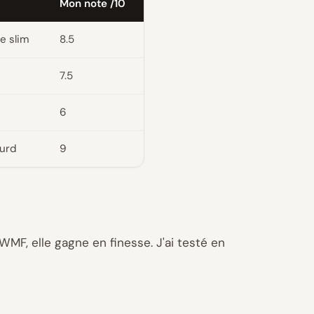
Mon note /10
e slim
8.5
7.5
e
6
ourd
9
 WMF, elle gagne en finesse. J'ai testé en