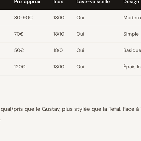
Prix approx
Inox
Lave-vaisselle
Design
80-90€
18/10
Oui
Modern
70€
18/10
Oui
Simple
50€
18/0
Oui
Basiqu
120€
18/10
Oui
Épais l
t qual/pris que le Gustav, plus stylée que la Tefal. Face à
.