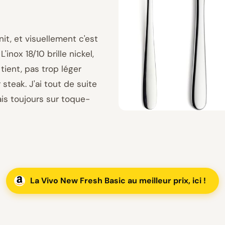
nit, et visuellement c'est
inox 18/10 brille nickel,
 tient, pas trop léger
steak. J'ai tout de suite
ais toujours sur toque-
La Vivo New Fresh Basic au meilleur prix, ici !