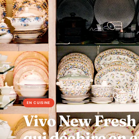
Vivo New Fresh 
qui déchire en c