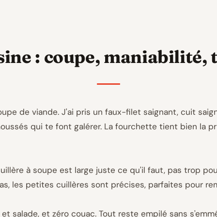
sine : coupe, maniabilité, 
oupe de viande. J'ai pris un faux-filet saignant, cuit sai
moussés qui te font galérer. La fourchette tient bien la 
illère à soupe est large juste ce qu'il faut, pas trop p
as, les petites cuillères sont précises, parfaites pour r
tto et salade, et zéro couac. Tout reste empilé sans s'emm