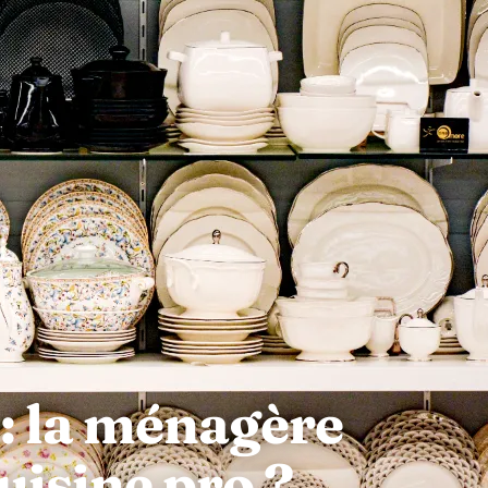
: la ménagère
uisine pro ?