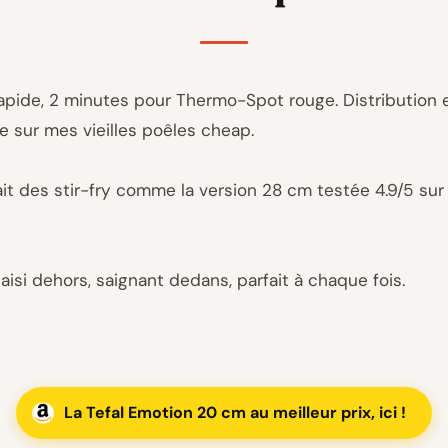
apide, 2 minutes pour Thermo-Spot rouge. Distribution e
e sur mes vieilles poêles cheap.
fait des stir-fry comme la version 28 cm testée 4.9/5 sur
 saisi dehors, saignant dedans, parfait à chaque fois.
La Tefal Emotion 20 cm au meilleur prix, ici !