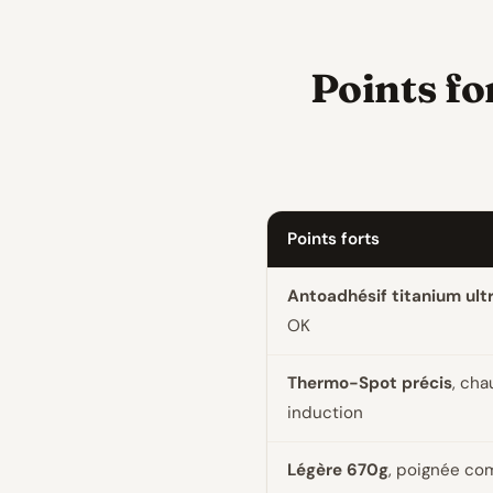
Points fo
Points forts
Antoadhésif titanium ult
OK
Thermo-Spot précis
, cha
induction
Légère 670g
, poignée co