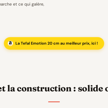
marche et ce qui galère,
La Tefal Emotion 20 cm au meilleur prix, ici !
t la construction : solide