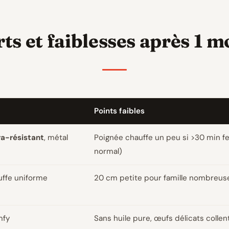
rts et faiblesses après 1 mo
Points faibles
ra-résistant
, métal
Poignée chauffe un peu si >30 min f
normal)
uffe uniforme
20 cm petite pour famille nombreuse
mfy
Sans huile pure, œufs délicats colle