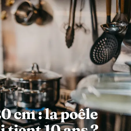
0 cm : la poêle
 tient 10 ans ?