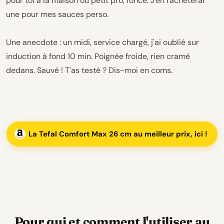
pour toi à la maison ou petit pro, fonce. J'en rachèterai
une pour mes sauces perso.
Une anecdote : un midi, service chargé, j'ai oublié sur
induction à fond 10 min. Poignée froide, rien cramé
dedans. Sauvé ! T'as testé ? Dis-moi en coms.
La Tefal Comfort Max 26 cm au meilleur prix, ici !
Pour qui et comment l'utiliser au