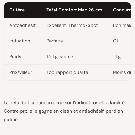
Critère
Tefal Comfort Max 26 cm
Concurren
Antoadhésif
Excellent, Thermo-Spot
Bon mais 
Induction
Parfaite
Ok
Poids
1.2 kg, stable
1 kg
Prix/valeur
Top rapport qualité
Moins dur
La Tefal bat la concurrence sur l'indicateur et la facilité.
Contre pro, elle gagne en clean et antiadhésif, perd en
patine.