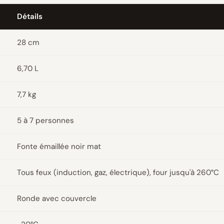
Détails
28 cm
6,70 L
7,7 kg
5 à 7 personnes
Fonte émaillée noir mat
Tous feux (induction, gaz, électrique), four jusqu'à 260°C
Ronde avec couvercle