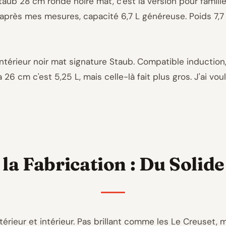
Staub 28 cm ronde noire mat, c'est la version pour famil
après mes mesures, capacité 6,7 L généreuse. Poids 7,7 kg
intérieur noir mat signature Staub. Compatible induction, 
6 cm c'est 5,25 L, mais celle-là fait plus gros. J'ai voul
 la Fabrication : Du Solide
érieur et intérieur. Pas brillant comme les Le Creuset, m