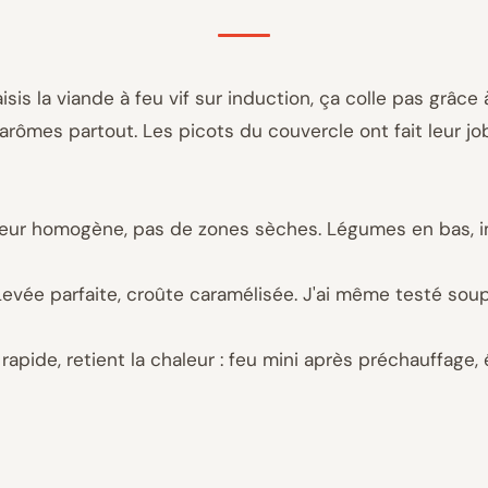
sis la viande à feu vif sur induction, ça colle pas grâce 
rômes partout. Les picots du couvercle ont fait leur jo
aleur homogène, pas de zones sèches. Légumes en bas, im
 ! Levée parfaite, croûte caramélisée. J'ai même testé so
e rapide, retient la chaleur : feu mini après préchauffage