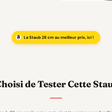
La Staub 28 cm au meilleur prix, ici !
Choisi de Tester Cette St