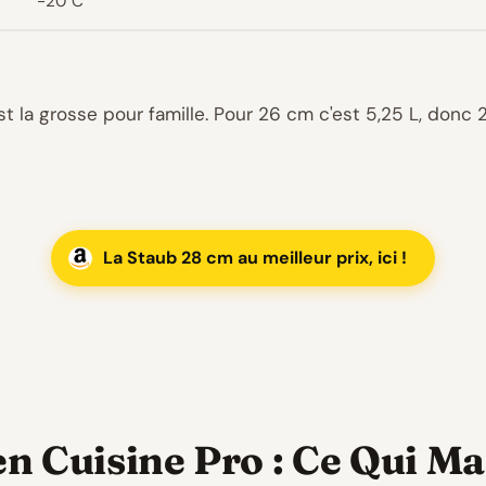
-20°C
st la grosse pour famille. Pour 26 cm c'est 5,25 L, donc 
La Staub 28 cm au meilleur prix, ici !
en Cuisine Pro : Ce Qui M