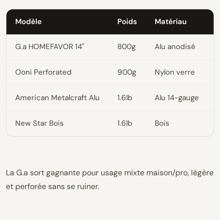
Modèle
Poids
Matériau
G.a HOMEFAVOR 14"
800g
Alu anodisé
Ooni Perforated
900g
Nylon verre
American Metalcraft Alu
1.6lb
Alu 14-gauge
New Star Bois
1.6lb
Bois
La G.a sort gagnante pour usage mixte maison/pro, légère
et perforée sans se ruiner.