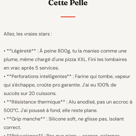
Cette Pelle
Allez, les vraies stars :
• **Légèreté** : À peine 800g, tu la manies comme une
plume, même chargé d'une pizza XXL. Fini les lombaires
en vrac après 5 services.
• **Perforations intelligentes** : Farine qui tombe, vapeur
qui s'échappe, croûte pro garantie. J'ai eu 100% de
succès sur 20 cuissons.
• **Résistance thermique** : Alu anodisé, pas un accroc à
500°C. J'ai poussé à fond, elle reste plane.
• **Grip manche** : Silicone soft, ne glisse pas, isolant
correct.
• **Polyvalence** : Pas que pizza – scones, calzones,