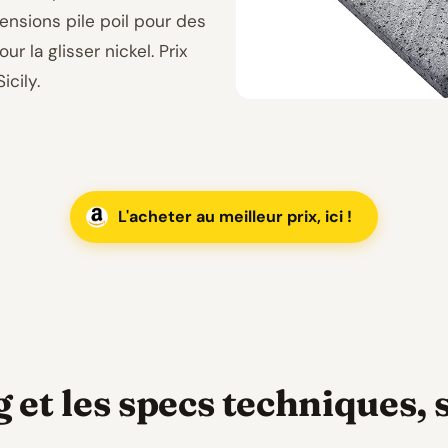
mensions pile poil pour des
r la glisser nickel. Prix
icily.
L'acheter au meilleur prix, ici !
 et les specs techniques, 