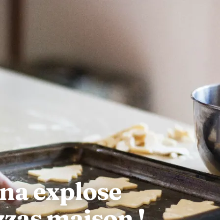
na explose
zzas maison !