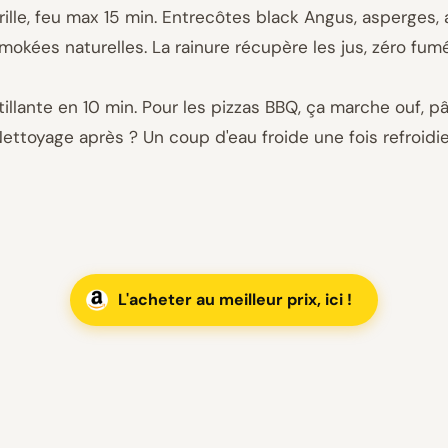
rille, feu max 15 min. Entrecôtes black Angus, asperges
mokées naturelles. La rainure récupère les jus, zéro fumé
tillante en 10 min. Pour les pizzas BBQ, ça marche ouf, pâ
 Nettoyage après ? Un coup d'eau froide une fois refroid
L'acheter au meilleur prix, ici !