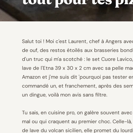
Salut toi ! Moi c'est Laurent, chef à Angers av
de ouf, des restos étoilés aux brasseries bondé
d'un truc qui m'a scotché : le set Cuore Lavico
lave de l'Etna 39 x 30 x 2 cm avec sa pelle made
Amazon et j'me suis dit 'pourquoi pas tester en
commandé un, et franchement, après des sema
un dingue, voilà mon avis sans filtre.
Tu sais, en cuisine pro, on galère souvent ave
mal ou qui craquent au premier choc. Celle-là, 
de lave du volcan sicilien, elle promet du lourd