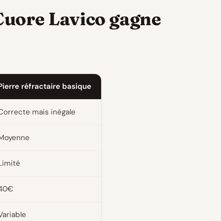
Cuore Lavico gagne
Pierre réfractaire basique
Correcte mais inégale
Moyenne
Limité
40€
Variable