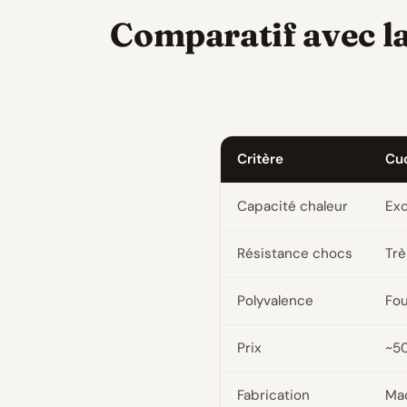
Comparatif avec l
Critère
Cuo
Capacité chaleur
Exc
Résistance chocs
Trè
Polyvalence
Fou
Prix
~5
Fabrication
Mad