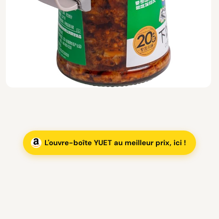
L'ouvre-boîte YUET au meilleur prix, ici !