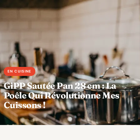
GiPP Sautée Pan 28 cm : La
Poêle Qui Révolutionne Mes
Cuissons !