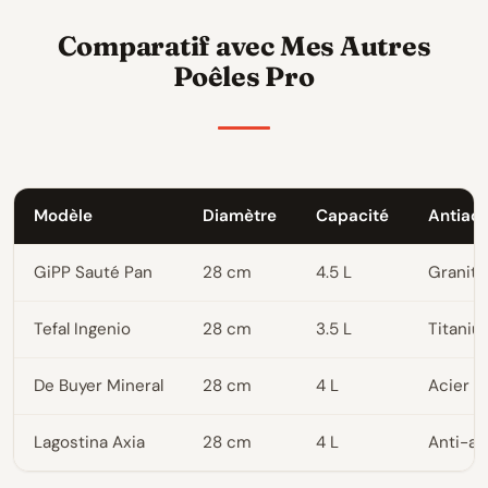
Comparatif avec Mes Autres
Poêles Pro
Modèle
Diamètre
Capacité
Antiadh
GiPP Sauté Pan
28 cm
4.5 L
Granité
Tefal Ingenio
28 cm
3.5 L
Titani
De Buyer Mineral
28 cm
4 L
Acier
Lagostina Axia
28 cm
4 L
Anti-a