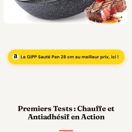
La GiPP Sauté Pan 28 cm au meilleur prix, ici !
Premiers Tests : Chauffe et
Antiadhésif en Action