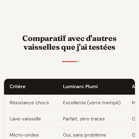
Comparatif avec d'autres
vaisselles que j'ai testées
Critère
Luminarc Plumi
Ar
Résistance chocs
Excellente (verre trempé)
Mo
Lave-vaisselle
Parfait, zéro traces
OK 
Micro-ondes
Oui, sans problème
Ou