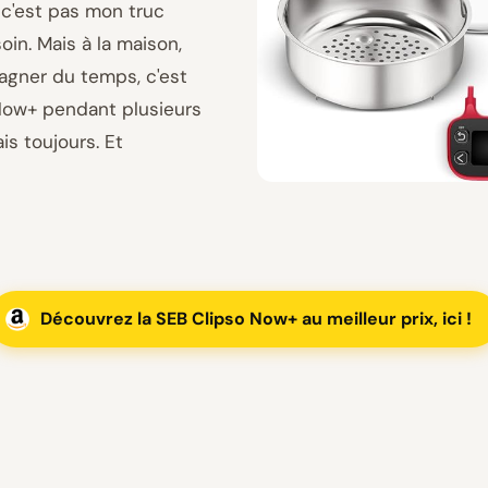
, c'est pas mon truc
oin. Mais à la maison,
gagner du temps, c'est
 Now+ pendant plusieurs
is toujours. Et
Découvrez la SEB Clipso Now+ au meilleur prix, ici !