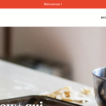
Bienvenue !
ac
Now+ qui