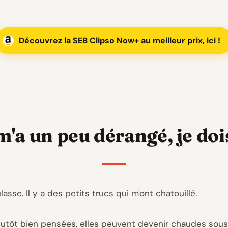
Découvrez la SEB Clipso Now+ au meilleur prix, ici !
m'a un peu dérangé, je dois
asse. Il y a des petits trucs qui m'ont chatouillé.
lutôt bien pensées, elles peuvent devenir chaudes sous fo